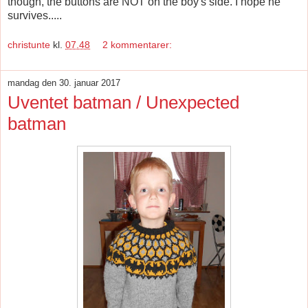
though, the buttons are NOT on the boy's side. I hope he
survives.....
christunte
kl.
07.48
2 kommentarer:
mandag den 30. januar 2017
Uventet batman / Unexpected
batman