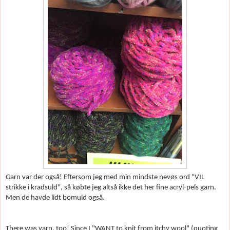
Garn var der også! Eftersom jeg med min mindste nev
øs ord "VIL
strikke i kradsuld", så k
øbte jeg altså ikke det her fine acryl-pels garn.
Men de havde lidt bomuld også.
There was yarn, too! Since I "WANT to knit from itchy wool" (quoting