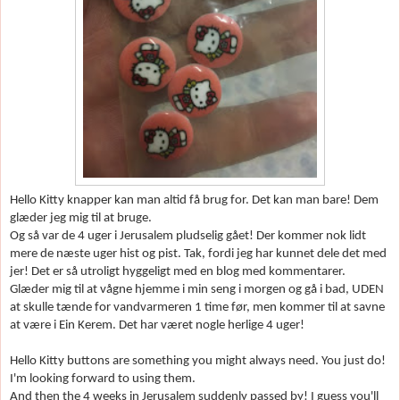
Hello Kitty knapper kan man altid få brug for. Det kan man bare! Dem
gl
æder jeg mig til at bruge.
Og så var de 4 uger i Jerusalem pludselig gået! Der kommer nok lidt
mere de n
æste uger hist og pist. Tak, fordi jeg har kunnet dele det med
jer! Det er så utroligt hyggeligt med en blog med kommentarer.
Gl
æder mig til at vågne hjemme i min seng i morgen og gå i bad, UDEN
at skulle t
ænde for vandvarmeren 1 time f
ør, men kommer til at savne
at v
ære i Ein Kerem. Det har v
æret nogle herlige 4 uger!
Hello Kitty buttons are something you might always need. You just do!
I'm looking forward to using them.
And then the 4 weeks in Jerusalem suddenly passed by! I guess you'll