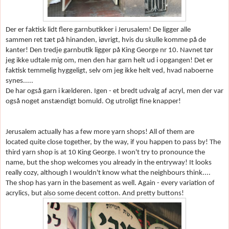
Der er faktisk lidt flere garnbutikker i Jerusalem! De ligger alle
sammen ret t
æt på hinanden, i
øvrigt, hvis du skulle komme på de
kanter! Den tredje garnbutik ligger på King George nr 10. Navnet t
ør
jeg ikke udtale mig om, men den har garn helt ud i opgangen! Det er
faktisk temmelig hyggeligt, selv om jeg ikke helt ved, hvad naboerne
synes.....
De har også garn i k
ælderen. Igen - et bredt udvalg af acryl, men der var
også noget anst
ændigt bomuld. Og utroligt fine knapper!
Jerusalem actually has a few more yarn shops! All of them are
located quite close together, by the way, if you happen to pass by! The
third yarn shop is at 10 King George. I won't try to pronounce the
name, but the shop welcomes you already in the entryway! It looks
really cozy, although I wouldn't know what the neighbours think....
The shop has yarn in the basement as well. Again - every variation of
acrylics, but also some decent cotton. And pretty buttons!