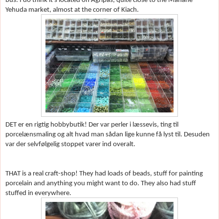
bus. I do think it's located on Agripas, quite close to the Mahane
Yehuda market, almost at the corner of Kiach.
DET er en rigtig hobbybutik! Der var perler i l
æssevis, ting til
porcel
ænsmaling og alt hvad man sådan lige kunne få lyst til. Desuden
var der selvf
ølgelig stoppet varer ind overalt.
THAT is a real craft-shop! They had loads of beads, stuff for painting
porcelain and anything you might want to do. They also had stuff
stuffed in everywhere.