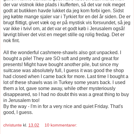
der var vistnok ikke plads i kufferten, så det var nok meget
godt at butikken havde lukket da jeg kom forbi igen. Sidst
jeg købte mange sjaler var i Tyrkiet for en del år siden. De er
brugt flittigt, givet væk og er på mystisk vis forsvundet, så jeg
var ikke i tvivl om, at det var et godt køb i Jerusalem også!
Iøvrigt bliver det vist en meget stille og rolig fredag. Det er
nok fint.
All the wonderful cashmere-shawls also got unpacked. I
bought a pile! They are SO soft and pretty and great for
presents! Might have bought another pile, but since my
suitcase was absolutely full, I guess it was good the shop
had closed when I came back for more. Last time I bought a
lot of these shawls was in Turkey some years back. I used
them a lot, gave some away, while other mysteriously
disappeared, so I had no doubt this was a great thing to buy
in Jerusalem too!
By the way - I'm in for a very nice and quiet Friday. That's
good, I guess.
christunte
kl.
13.02
10 kommentarer: