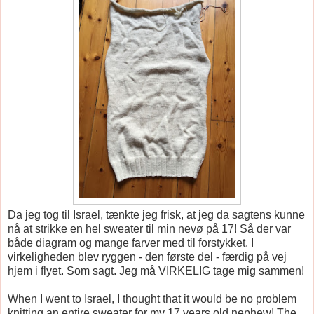
Da jeg tog til Israel, tænkte jeg frisk, at jeg da sagtens kunne
nå at strikke en hel sweater til min nevø på 17! Så der var
både diagram og mange farver med til forstykket. I
virkeligheden blev ryggen - den første del - færdig på vej
hjem i flyet. Som sagt. Jeg må VIRKELIG tage mig sammen!
When I went to Israel, I thought that it would be no problem
knitting an entire sweater for my 17 years old nephew! The