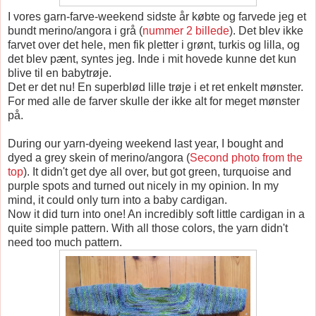
I vores garn-farve-weekend sidste år købte og farvede jeg et
bundt merino/angora i grå (
nummer 2 billede
). Det blev ikke
farvet over det hele, men fik pletter i grønt, turkis og lilla, og
det blev pænt, syntes jeg. Inde i mit hovede kunne det kun
blive til en babytrøje.
Det er det nu! En superblød lille trøje i et ret enkelt mønster.
For med alle de farver skulle der ikke alt for meget mønster
på.
During our yarn-dyeing weekend last year, I bought and
dyed a grey skein of merino/angora (
Second photo from the
top
). It didn't get dye all over, but got green, turquoise and
purple spots and turned out nicely in my opinion. In my
mind, it could only turn into a baby cardigan.
Now it did turn into one! An incredibly soft little cardigan in a
quite simple pattern. With all those colors, the yarn didn't
need too much pattern.