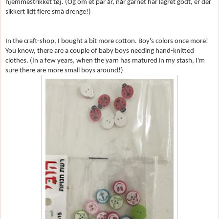
hjemmestrikket t
øj. (Og om et par år, når garnet har lagret godt, er der
sikkert lidt flere små drenge!)
In the craft-shop, I bought a bit more cotton. Boy's colors once more!
You know, there are a couple of baby boys needing hand-knitted
clothes. (In a few years, when the yarn has matured in my stash, I'm
sure there are more small boys around!)