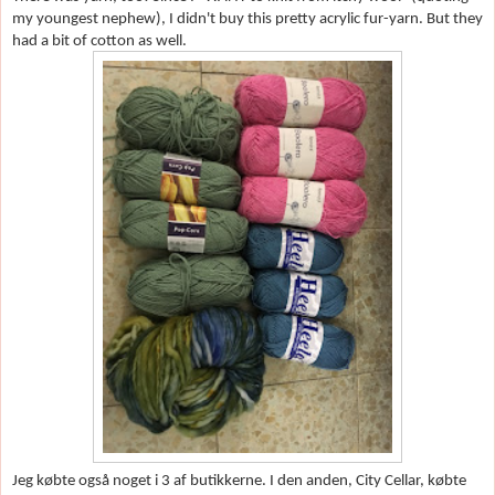
my youngest nephew), I didn't buy this pretty acrylic fur-yarn. But they
had a bit of cotton as well.
Jeg k
øbte også noget i 3 af butikkerne. I den anden
, City Cellar, k
øbte