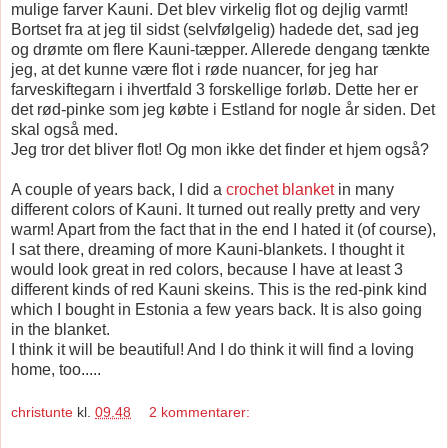
mulige farver Kauni. Det blev virkelig flot og dejlig varmt!
Bortset fra at jeg til sidst (selvfølgelig) hadede det, sad jeg
og drømte om flere Kauni-tæpper. Allerede dengang tænkte
jeg, at det kunne være flot i røde nuancer, for jeg har
farveskiftegarn i ihvertfald 3 forskellige forløb. Dette her er
det rød-pinke som jeg købte i Estland for nogle år siden. Det
skal også med.
Jeg tror det bliver flot! Og mon ikke det finder et hjem også?
A couple of years back, I did a
crochet blanket
in many
different colors of Kauni. It turned out really pretty and very
warm! Apart from the fact that in the end I hated it (of course),
I sat there, dreaming of more Kauni-blankets. I thought it
would look great in red colors, because I have at least 3
different kinds of red Kauni skeins. This is the red-pink kind
which I bought in Estonia a few years back. It is also going
in the blanket.
I think it will be beautiful! And I do think it will find a loving
home, too.....
christunte
kl.
09.48
2 kommentarer: