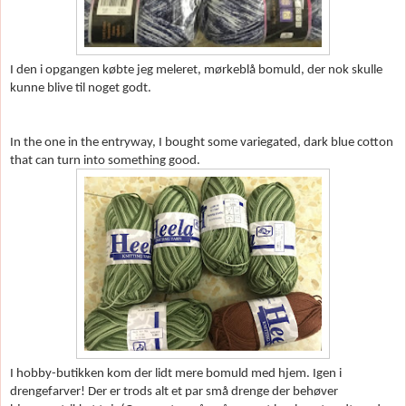
I den i opgangen k
øbte jeg meleret, m
ørkeblå bomuld, der nok skulle
kunne blive til noget godt.
In the one in the entryway, I bought some variegated, dark blue cotton
that can turn into something good.
I hobby-butikken kom der lidt mere bomuld med hjem. Igen i
drengefarver! Der er trods alt et par små drenge der beh
øver