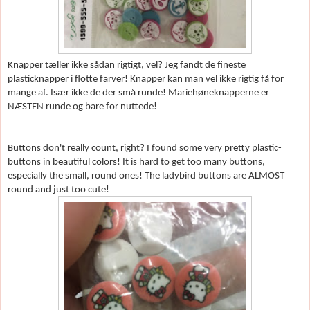
Knapper t
æller ikke sådan rigtigt, vel? Jeg fandt de fineste
plasticknapper i flotte farver! Knapper kan man vel ikke rigtig få for
mange af. Is
ær ikke de der små runde! Marieh
øneknapperne er
N
ÆSTEN runde og bare for nuttede!
Buttons don't really count, right? I found some very pretty plastic-
buttons in beautiful colors! It is hard to get too many buttons,
especially the small, round ones! The ladybird buttons are ALMOST
round and just too cute!