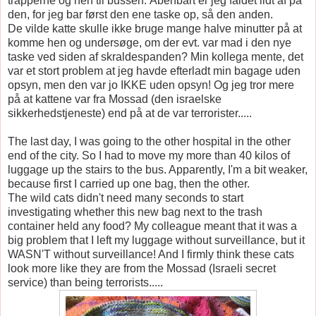
trapperne og hen til bussen. Åbenbart er jeg faldet lidt af på
den, for jeg bar først den ene taske op, så den anden.
De vilde katte skulle ikke bruge mange halve minutter på at
komme hen og undersøge, om der evt. var mad i den nye
taske ved siden af skraldespanden? Min kollega mente, det
var et stort problem at jeg havde efterladt min bagage uden
opsyn, men den var jo IKKE uden opsyn! Og jeg tror mere
på at kattene var fra Mossad (den israelske
sikkerhedstjeneste) end på at de var terrorister.....
The last day, I was going to the other hospital in the other
end of the city. So I had to move my more than 40 kilos of
luggage up the stairs to the bus. Apparently, I'm a bit weaker,
because first I carried up one bag, then the other.
The wild cats didn't need many seconds to start
investigating whether this new bag next to the trash
container held any food? My colleague meant that it was a
big problem that I left my luggage without surveillance, but it
WASN'T without surveillance! And I firmly think these cats
look more like they are from the Mossad (Israeli secret
service) than being terrorists.....