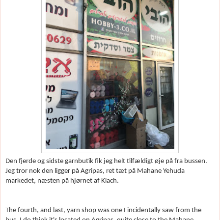
Den fjerde og sidste garnbutik fik jeg helt tilf
ældigt
øje på fra bussen.
Jeg tror nok den ligger på Agripas, ret t
æt på Mahane Yehuda
markedet, n
æsten på hj
ørnet
af Kiach.
The fourth, and last, yarn shop was one I incidentally saw from the