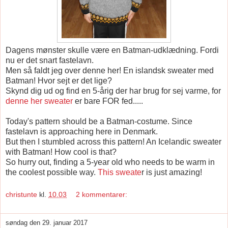
Dagens mønster skulle være en Batman-udklædning. Fordi
nu er det snart fastelavn.
Men så faldt jeg over denne her! En islandsk sweater med
Batman! Hvor sejt er det lige?
Skynd dig ud og find en 5-årig der har brug for sej varme, for
denne her sweater
er bare FOR fed.....
Today's pattern should be a Batman-costume. Since
fastelavn is approaching here in Denmark.
But then I stumbled across this pattern! An Icelandic sweater
with Batman! How cool is that?
So hurry out, finding a 5-year old who needs to be warm in
the coolest possible way.
This sweate
r is just amazing!
christunte
kl.
10.03
2 kommentarer:
søndag den 29. januar 2017