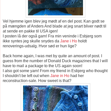
Vel hjemme igen blev jeg mødt af en del post. Kan godt se
på mængden af Anders And blade at jeg snart bliver nødt til
at sende en pakke til USA igen!
I posten lå der også garn! Fra min veninde i Esbjerg som
ikke syntes jeg skulle snydes da
Jane i Ho
holdt
renoverings-udsalg. Hvor sød er hun lige?
Back home again, I was met by quite an amount of post. I
guess from the number of Donald Duck magazines that I will
have to mail a package to the US again soon!
I also got some yarn! From my friend in Esbjerg who thought
I shouldn't be left out when
Jane in Ho
had her
reconstruction-sale. How sweet is that?