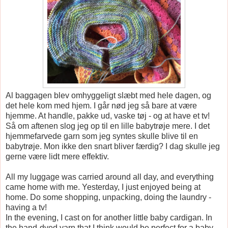
Al baggagen blev omhyggeligt slæbt med hele dagen, og
det hele kom med hjem. I går nød jeg så bare at være
hjemme. At handle, pakke ud, vaske tøj - og at have et tv!
Så om aftenen slog jeg op til en lille babytrøje mere. I det
hjemmefarvede garn som jeg syntes skulle blive til en
babytrøje. Mon ikke den snart bliver færdig? I dag skulle jeg
gerne være lidt mere effektiv.
All my luggage was carried around all day, and everything
came home with me. Yesterday, I just enjoyed being at
home. Do some shopping, unpacking, doing the laundry -
having a tv!
In the evening, I cast on for another little baby cardigan. In
the hand-dyed yarn that I think would be perfect for a baby