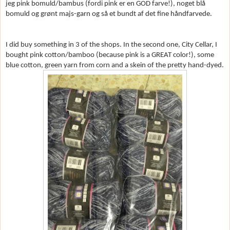
jeg pink bomuld/bambus (fordi pink er en GOD farve!), noget blå
bomuld og gr
ønt majs-garn og så et bundt af det fine håndfarvede.
I did buy something in 3 of the shops. In the second one, City Cellar, I
bought pink cotton/bamboo (because pink is a GREAT color!), some
blue cotton, green yarn from corn and a skein of the pretty hand-dyed.