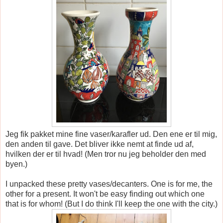
Jeg fik pakket mine fine vaser/karafler ud. Den ene er til mig,
den anden til gave. Det bliver ikke nemt at finde ud af,
hvilken der er til hvad! (Men tror nu jeg beholder den med
byen.)
I unpacked these pretty vases/decanters. One is for me, the
other for a present. It won't be easy finding out which one
that is for whom! (But I do think I'll keep the one with the city.)