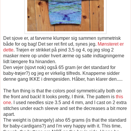
Det sjove er, at farverne klumper sig sammen symmetrisk
både for og bag! Det ser ret fint ud, synes jeg.
Mønsteret er
dette
. Trøjen er strikket på pind 3,5 og 4, og jeg slog 2
masker mere op under hvert ærme og satte indtagningerne
lidt længere fra hinanden.
Den vejer (sjovt nok) også 65 gram (er det standard for
baby-trøjer?) og jeg er virkelig tilfreds. Knapperne sidder
denne gang IKKE i drengesiden. Håber, han klarer den.....
The fun thing is that the colors pool symmetrically both on
the front and back! It looks pretty, I think. The pattern is
this
one
. I used needles size 3.5 and 4 mm, and I cast on 2 extra
stitches under each sleeve and set the decreases a bit more
apart.
The weight is (strangely) also 65 grams (is that the standard
for baby-cardigans?) and I'm very happy with it. This time,