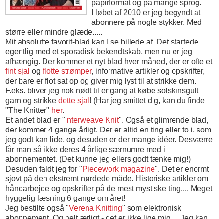
papirformat og på mange sprog.
I løbet af 2010 er jeg begyndt at
abonnere på nogle stykker. Med
større eller mindre glæde.....
Mit absolutte favorit-blad kan I se billede af. Det startede
egentlig med et sporadisk bekendtskab, men nu er jeg
afhængig. Der kommer et nyt blad hver måned, der er ofte et
fint sjal
og
flotte strømper
, informative artikler og opskrifter,
der bare er flot sat op og giver mig lyst til at strikke dem.
F.eks. bliver jeg nok nødt til engang at købe solskinsgult
garn og strikke
dette sjal
! (Har jeg smittet dig, kan du finde
"The Knitter"
her
.
Et andet blad er "
Interweave Knit
". Også et glimrende blad,
der kommer 4 gange årligt. Der er altid en ting eller to i, som
jeg godt kan lide, og desuden er der mange idéer. Desværre
får man så ikke deres 4 årlige særnumre med i
abonnementet. (Det kunne jeg ellers godt tænke mig!)
Desuden faldt jeg for "
Piecework magazine
". Det er enormt
sjovt på den ekstremt nørdede måde. Historiske artikler om
håndarbejde og opskrifter på de mest mystiske ting.... Meget
hyggelig læsning 6 gange om året!
Jeg bestilte også "
Verena Knitting
" som elektronisk
abonnement. Og helt ærligt - det er ikke lige mig.... Jeg kan