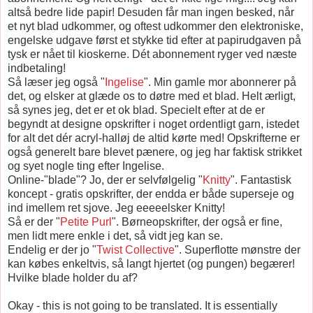
altså bedre lide papir! Desuden får man ingen besked, når
et nyt blad udkommer, og oftest udkommer den elektroniske,
engelske udgave først et stykke tid efter at papirudgaven på
tysk er nået til kioskerne. Dét abonnement ryger ved næste
indbetaling!
Så læser jeg også "
Ingelise
". Min gamle mor abonnerer på
det, og elsker at glæde os to døtre med et blad. Helt ærligt,
så synes jeg, det er et ok blad. Specielt efter at de er
begyndt at designe opskrifter i noget ordentligt garn, istedet
for alt det dér acryl-halløj de altid kørte med! Opskrifterne er
også generelt bare blevet pænere, og jeg har faktisk strikket
og syet nogle ting efter Ingelise.
Online-"blade"? Jo, der er selvfølgelig "
Knitty
". Fantastisk
koncept - gratis opskrifter, der endda er både superseje og
ind imellem ret sjove. Jeg eeeeelsker Knitty!
Så er der "
Petite Purl
". Børneopskrifter, der også er fine,
men lidt mere enkle i det, så vidt jeg kan se.
Endelig er der jo "
Twist Collective
". Superflotte mønstre der
kan købes enkeltvis, så langt hjertet (og pungen) begærer!
Hvilke blade holder du af?
Okay - this is not going to be translated. It is essentially