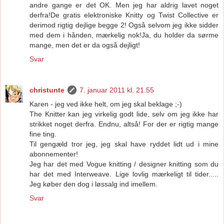
andre gange er det OK. Men jeg har aldrig lavet noget
derfra!De gratis elektroniske Knitty og Twist Collective er
derimod rigtig dejlige begge 2! Også selvom jeg ikke sidder
med dem i hånden, mærkelig nok!Ja, du holder da sørme
mange, men det er da også dejligt!
Svar
christunte
7. januar 2011 kl. 21.55
Karen - jeg ved ikke helt, om jeg skal beklage ;-)
The Knitter kan jeg virkelig godt lide, selv om jeg ikke har
strikket noget derfra. Endnu, altså! For der er rigtig mange
fine ting.
Til gengæld tror jeg, jeg skal have ryddet lidt ud i mine
abonnementer!
Jeg har det med Vogue knitting / designer knitting som du
har det med Interweave. Lige lovlig mærkeligt til tider.....
Jeg køber den dog i løssalg ind imellem.
Svar